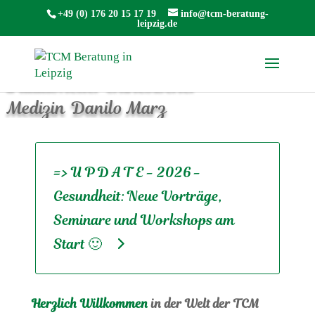
TCM Beratung Leipzig
+49 (0) 176 20 15 17 19
info@tcm-beratung-
leipzig.de
Ganzheitliche Beratungspraxis in
traditioneller chinesischer
Medizin
Danilo Marz
=> U P D A T E - 2026 -
Gesundheit: Neue Vorträge,
Seminare und Workshops am
Start 🙂
Herzlich Willkommen
in der Welt der TCM