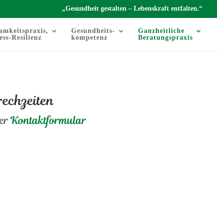
„Gesundheit gestalten – Lebenskraft entfalten.“
amkeitspraxis,
Gesundheits-
Ganzheitliche
ess-Resilienz
kompetenz
Beratungspraxis
rechzeiten
er
Kontaktformular