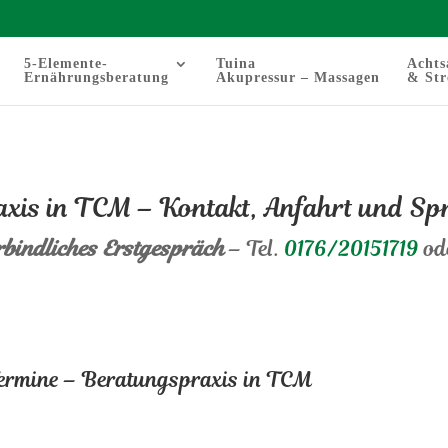
5-Elemente-
Tuina
Achts
Ernährungsberatung
Akupressur – Massagen
& Str
axis in TCM – Kontakt, Anfahrt und Sp
bindliches Erstgespräch
– Tel.
0176/20151719
od
ermine – Beratungspraxis in TCM