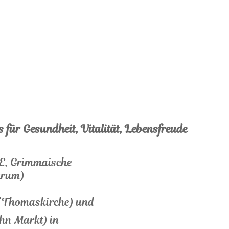
 für Gesundheit, Vitalität, Lebensfreude
 E, Grimmaische
trum)
f Thomaskirche) und
n Markt) in