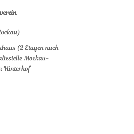
verein
(Mockau)
nhaus (2 Etagen nach
altestelle Mockau-
m Hinterhof