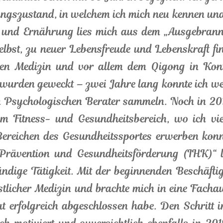
ngszustand, in welchem ich mich neu kennen und a
und Ernährung lies mich aus dem „Ausgebrannt s
elbst, zu neuer Lebensfreude und Lebenskraft fin
chen Medizin und vor allem dem Qigong in Kont
urden geweckt – zwei Jahre lang konnte ich wert
Psychologischen Berater sammeln. Noch in 2012
im Fitness- und Gesundheitsbereich, wo ich vi
reichen des Gesundheitssportes erwerben konnte
Prävention und Gesundheitsförderung (IHK)“ le
tändige Tätigkeit. Mit der beginnenden Beschäfti
östlicher Medizin und brachte mich in eine Fac
t erfolgreich abgeschlossen habe. Den Schritt in