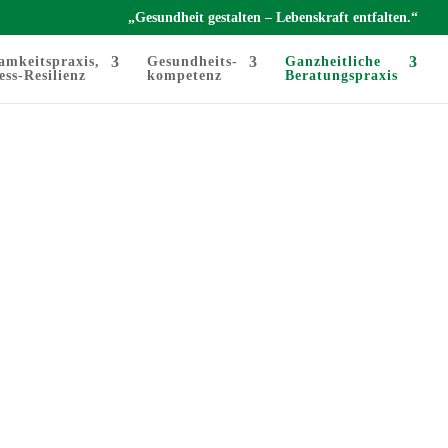
„Gesundheit gestalten – Lebenskraft entfalten.“
amkeitspraxis,
Gesundheits-
Ganzheitliche
ess-Resilienz
kompetenz
Beratungspraxis