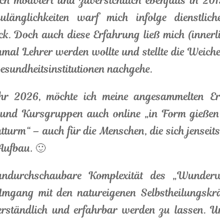
 motiviert und zuversichtlich ebenfalls in 201
ulänglichkeiten warf mich infolge dienstlic
. Doch auch diese Erfahrung ließ mich (innerli
nmal Lehrer werden wollte und stellte die Weiche
Gesundheitsinstitutionen nachgehe.
ahr 2026, möchte ich meine angesammelten E
-und Kursgruppen auch online „in Form gießen“
tturm“ – auch für die Menschen, die sich jenseits
 Aufbau. 🙂
 undurchschaubare Komplexität des „Wunder
mgang mit den natureigenen Selbstheilungskräf
verständlich und erfahrbar werden zu lassen. 