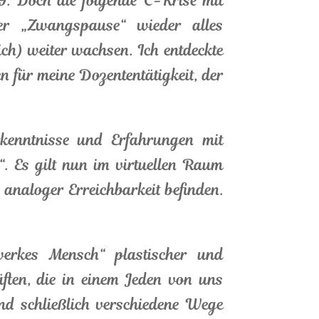
9. Doch die folgende C-Krise mit
her „Zwangspause“ wieder alles
ch) weiter wachsen. Ich entdeckte
n für meine Dozententätigkeit, der
rkenntnisse und Erfahrungen mit
. Es gilt nun im virtuellen Raum
 analoger Erreichbarkeit befinden.
werkes Mensch“ plastischer und
ten, die in einem Jeden von uns
Und schließlich verschiedene Wege