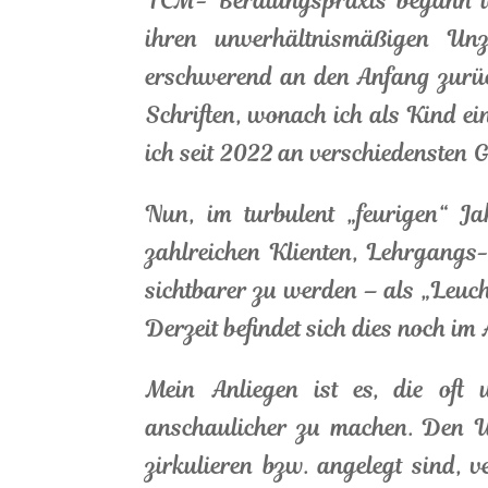
TCM- Beratungspraxis begann ich
ihren unverhältnismäßigen Unz
erschwerend an den Anfang zurück
Schriften, wonach ich als Kind ei
ich seit 2022 an verschiedensten 
Nun, im turbulent „feurigen“ J
zahlreichen Klienten, Lehrgangs
sichtbarer zu werden – als „Leuch
Derzeit befindet sich dies noch im
Mein Anliegen ist es, die oft
anschaulicher zu machen. Den U
zirkulieren bzw. angelegt sind, 