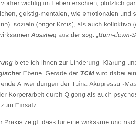
 vorher wichtig im Leben erschien, plötzlich g
lichen, geistig-mentalen, wie emotionalen und 
ne), soziale (enger Kreis), als auch kollektive 
-wirksamen
Ausstieg
aus der sog.
„Burn-down-S
tzung
biete ich Ihnen zur Linderung, Klärung u
gisch
er Ebene. Gerade der
TCM
wird dabei ein
rende Anwendungen der Tuina Akupressur-Mas
er Körperarbeit durch Qigong als auch psycho
zum Einsatz.
er Praxis zeigt, dass für eine wirksame und na